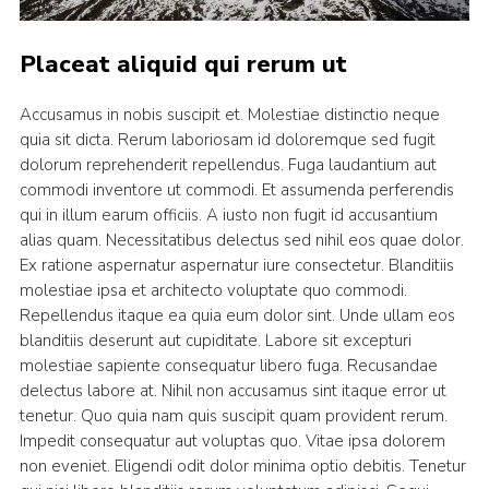
Placeat aliquid qui rerum ut
Accusamus in nobis suscipit et. Molestiae distinctio neque
quia sit dicta. Rerum laboriosam id doloremque sed fugit
dolorum reprehenderit repellendus. Fuga laudantium aut
commodi inventore ut commodi. Et assumenda perferendis
qui in illum earum officiis. A iusto non fugit id accusantium
alias quam. Necessitatibus delectus sed nihil eos quae dolor.
Ex ratione aspernatur aspernatur iure consectetur. Blanditiis
molestiae ipsa et architecto voluptate quo commodi.
Repellendus itaque ea quia eum dolor sint. Unde ullam eos
blanditiis deserunt aut cupiditate. Labore sit excepturi
molestiae sapiente consequatur libero fuga. Recusandae
delectus labore at. Nihil non accusamus sint itaque error ut
tenetur. Quo quia nam quis suscipit quam provident rerum.
Impedit consequatur aut voluptas quo. Vitae ipsa dolorem
non eveniet. Eligendi odit dolor minima optio debitis. Tenetur