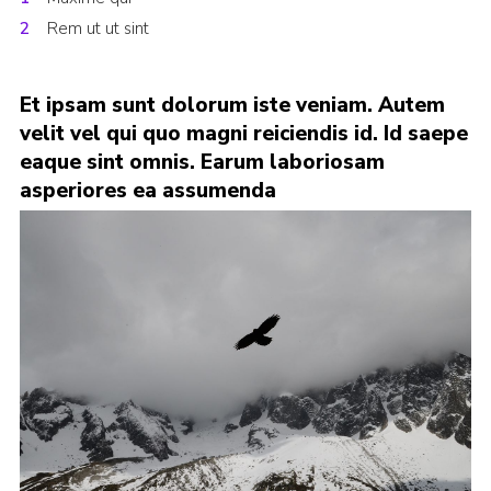
Yellow card
Rem ut ut sint
Purple card
Et ipsam sunt dolorum iste veniam. Autem
Bowling Green Wood Campsite
velit vel qui quo magni reiciendis id. Id saepe
Cookies
eaque sint omnis. Earum laboriosam
asperiores ea assumenda
Join
Sign In