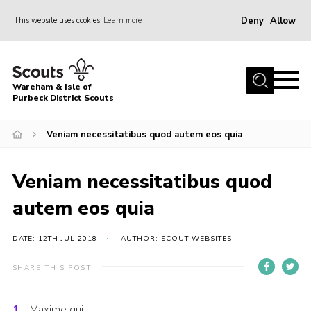
Deny
Allow
This website uses cookies
Learn more
Menu
Home
Wareham & Isle of
About Us
Purbeck District Scouts
Youth Programme
Veniam necessitatibus quod autem eos quia
Join
News
Veniam necessitatibus quod
Events
autem eos quia
Gallery
DATE: 12TH JUL 2018
AUTHOR: SCOUT WEBSITES
Members Resources
SHARE THIS POST
Leaders Resources
Contact
Maxime qui